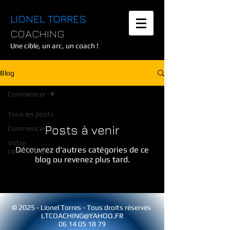
LIONEL TORRES
COACHING
Une cible, un arc, un coach !
Blog
Commencer
Tous les posts
Posts à venir
Commencer
Votre
Découvrez d'autres catégories de ce
communauté
blog ou revenez plus tard.
© 2025 - Lionel Torres - Tous droits réservés
LTCOACHING@YAHOO.FR
06 14 05 18 79