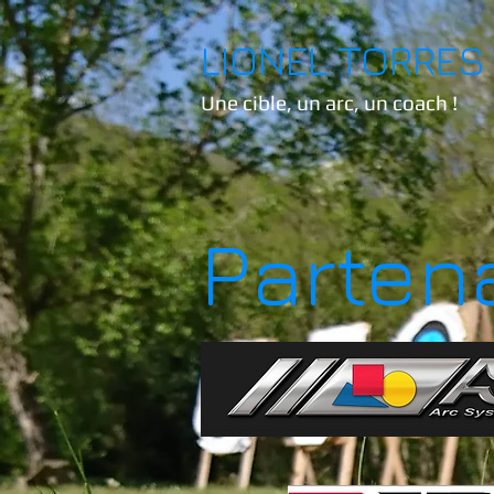
LIONEL TORRES
Une cible, un arc, un coach !
Parten