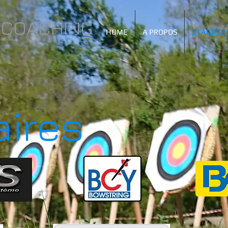
COACHING
HOME
A PROPOS
STAGES E
aires