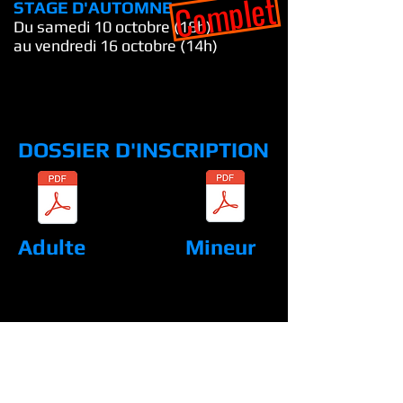
Complet
STAGE D'AUTOMNE
Du samedi 10
octobre (18h)
au vendredi 16 octobre (14h)
DOSSIER D'INSCRIPTION
Adulte
Mineur
© 2025 - Lionel Torres - Tous droits réservés
LTCOACHING@YAHOO.FR
06 14 05 18 79
Sud de France
Mentions légales
Contact
CGV